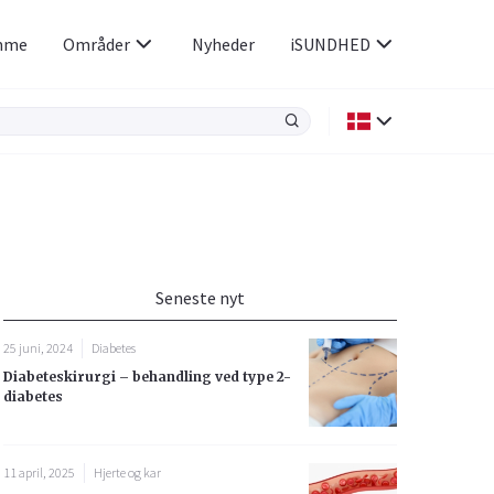
mme
Områder
Nyheder
iSUNDHED
Kræft
Luftvejene og allergi
Kvindens helbred
Seneste nyt
Øjne og ører
25 juni, 2024
Diabetes
Diabeteskirurgi – behandling ved type 2-
diabetes
11 april, 2025
Hjerte og kar