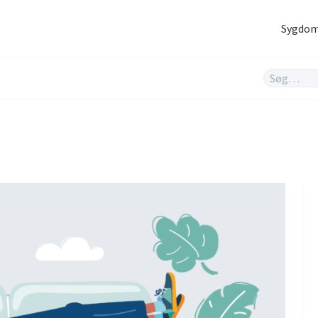
Sygdo
Hjernen og nerver
Infektioner og
vacciner
Hjerte og kar
Hud og hår
Rygeafvænning
Sex og samliv
Søvn & stress