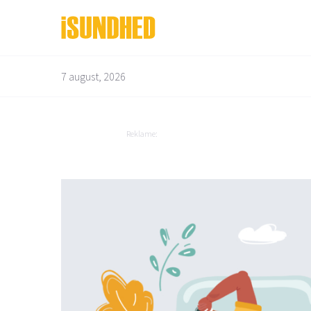
7 august, 2026
Bedre liv
Depression og angst
Bevægelsesapparatet
Diabetes
Reklame:
Børn og graviditet
Dyrenes helbred
Mad og vitaminer
Overvægt
Mandens helbred
Mave og tarm
Mund og tænder