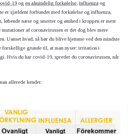
covid-19
og
en almindelig forkølelse
,
influenza
og
nte er sjældent forbundet med forkølelse og influenza,
n, løbende næse og smerter og ømhed i kroppen er mest
 mutationer af coronavirussen er det dog blev mere
n. Uanset hvad, så bør du blive hjemme ved den mindste
rskellige grunde til, at man nyser; irritation i
rgi. Hvis du har covid-19, spreder du coronavirussen, når
man allerede kender.