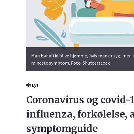
Man bør altid blive hjemme, hvis man er syg, men n
mindste symptom. Foto: Shutterstock
Lyt
Coronavirus og covid-1
influenza, forkølelse, 
symptomguide