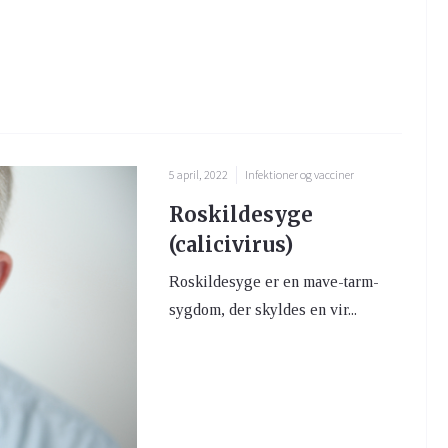
5 april, 2022
Infektioner og vacciner
Roskildesyge
(calicivirus)
Roskildesyge er en mave-tarm-
sygdom, der skyldes en vir...