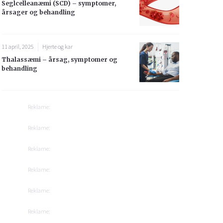
Seglcelleanæmi (SCD) – symptomer,
årsager og behandling
11 april, 2025
Hjerte og kar
Thalassæmi – årsag, symptomer og
behandling
Reklame:
Reklame:
Reklame:
Reklame:
Reklame:
Reklame: