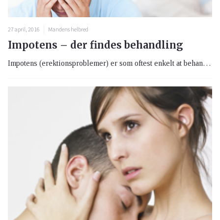
27 april, 2016
Mandens helbred
Impotens – der findes behandling
Impotens (erektionsproblemer) er som oftest enkelt at behandle, da årsagen hyppigt er en anden fysisk skavank. Har man haft impotens i en længere periode, er patientens personlige forhold også relevant at inddrage både for at finde årsagen, men også kuren.