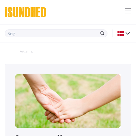
Reklame: