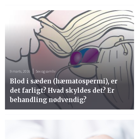
9 marts, 2016
Sex og samliv
Blod i sæden (hæmatospermi), er
det farligt? Hvad skyldes det? Er
behandling nødvendig?