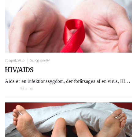
21 april, 2016
Sex og samliv
HIV/AIDS
Aids er en infektionssygdom, der forårsages af en virus, HIV (Human Immundefekt Virus). Forskningen på dette område er nået rigtig langt, og selvom HIV stadig er uhelbredelig, kan man nu behandle sygdommen med blot en enkelt pille om dagen, så patienten får et normalt liv på trods af sygdommen. Den bedste måde at beskytte sig mod HIV/aids ved seksuel kontakt, er ved at anvende kondom.
Reklame: