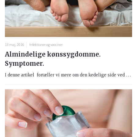
13 maj, 2016
Infektioner og vacciner
Almindelige kønssygdomme.
Symptomer.
I denne artikel fortæller vi mere om den kedelige side ved seksuelle kontakter, nemlig kønssygdomme. Du kan læse kort om de mest almindelige kønssygdomme, samt om hvad du gør hvis du har - eller har mistanke om at du har - en kønssygdom.