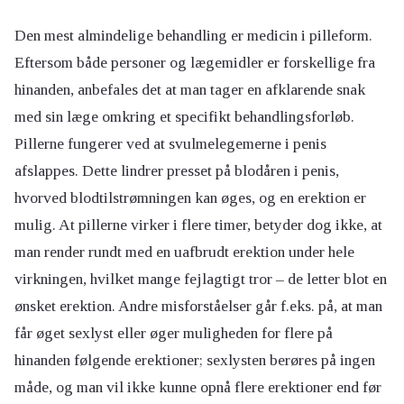
Den mest almindelige behandling er medicin i pilleform.
Eftersom både personer og lægemidler er forskellige fra
hinanden, anbefales det at man tager en afklarende snak
med sin læge omkring et specifikt behandlingsforløb.
Pillerne fungerer ved at svulmelegemerne i penis
afslappes. Dette lindrer presset på blodåren i penis,
hvorved blodtilstrømningen kan øges, og en erektion er
mulig. At pillerne virker i flere timer, betyder dog ikke, at
man render rundt med en uafbrudt erektion under hele
virkningen, hvilket mange fejlagtigt tror – de letter blot en
ønsket erektion. Andre misforståelser går f.eks. på, at man
får øget sexlyst eller øger muligheden for flere på
hinanden følgende erektioner; sexlysten berøres på ingen
måde, og man vil ikke kunne opnå flere erektioner end før