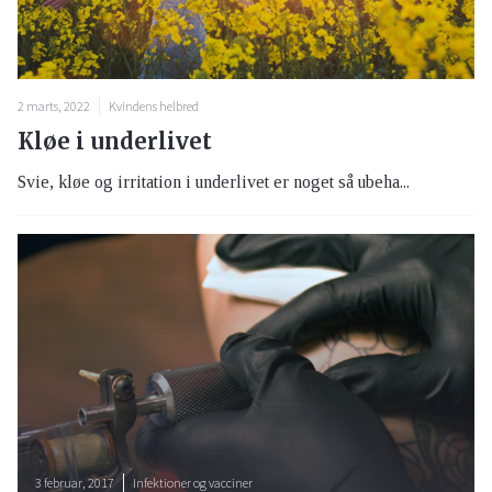
2 marts, 2022
Kvindens helbred
Kløe i underlivet
Svie, kløe og irritation i underlivet er noget så ubeha...
3 februar, 2017
Infektioner og vacciner