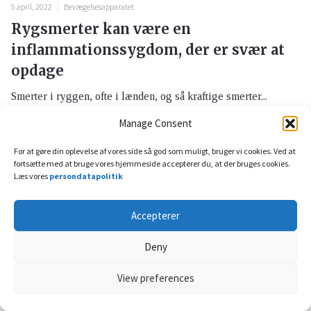
5 april, 2022
Bevægelsesapparatet
Rygsmerter kan være en
inflammationssygdom, der er svær at
opdage
Smerter i ryggen, ofte i lænden, og så kraftige smerter...
Manage Consent
For at gøre din oplevelse af vores side så god som muligt, bruger vi cookies. Ved at
fortsætte med at bruge vores hjemmeside accepterer du, at der bruges cookies.
Læs vores
persondatapolitik
Accepterer
Deny
View preferences
5 april, 2022
Børn og graviditet
Graviditet, uge 1-12 – første