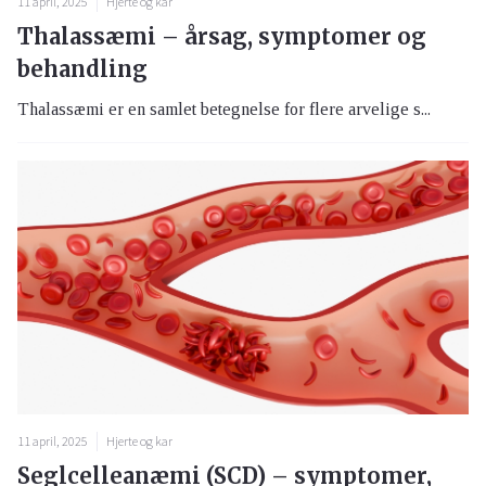
11 april, 2025
Hjerte og kar
Thalassæmi – årsag, symptomer og
behandling
Thalassæmi er en samlet betegnelse for flere arvelige s...
11 april, 2025
Hjerte og kar
Seglcelleanæmi (SCD) – symptomer,