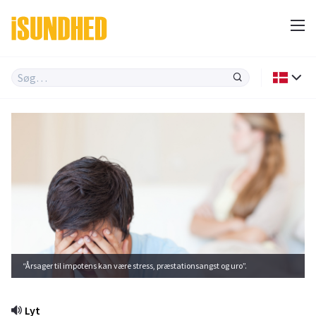
“Årsager til impotens kan være stress, præstationsangst og uro”.
Lyt