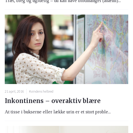
Træt, bleg og ugidelig – du kan have blodmangel (anæmi)...
21 april, 2016
Kvindens helbred
Inkontinens – overaktiv blære
At tisse i bukserne eller lække urin er et stort proble...