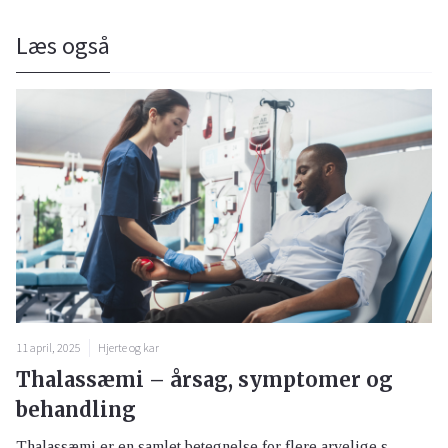
Læs også
11 april, 2025
Hjerte og kar
Thalassæmi – årsag, symptomer og
behandling
Thalassæmi er en samlet betegnelse for flere arvelige s...