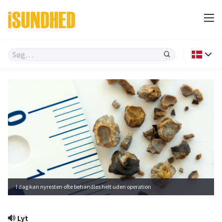
I dag kan nyresten ofte behandles helt uden operation
Lyt