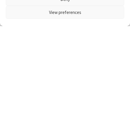
View preferences
5 april, 2022
Bevægelsesapparatet
Rygsmerter kan være en
inflammationssygdom, der er svær at
Reklame:
opdage
Smerter i ryggen, ofte i lænden, og så kraftige smerter...