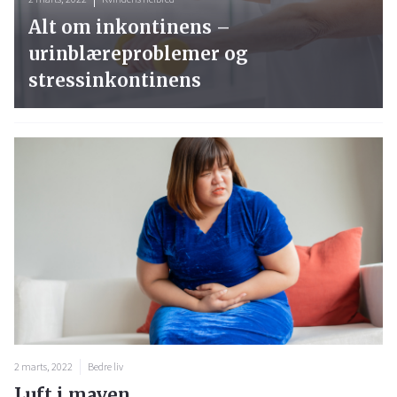
Alt om inkontinens –
urinblæreproblemer og
stressinkontinens
2 marts, 2022
Bedre liv
Luft i maven