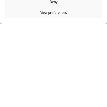
Deny
Aldersrelateret prostataforstørrelse opstår hos de fles...
View preferences
Reklame:
5 april, 2022
Luftvejene og allergi
Stoppet næse – almindelig
forkølelse eller allergi?