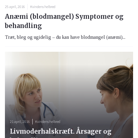
25 april, 2016
Kvindens helbred
Anæmi (blodmangel) Symptomer og
behandling
Træt, bleg og ugidelig – du kan have blodmangel (anæmi)...
21 april, 2016
Kvindens helbred
Livmoderhalskræft. Årsager og