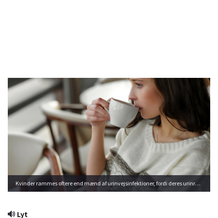
Kvinder rammes oftere end mænd af urinvejsinfektioner, fordi deres urinrør er kortere.
Lyt