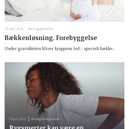
19 april, 2016
Børn og graviditet
Bækkenløsning. Forebyggelse
Under graviditeten bliver kroppens led – specielt bække...
5 april, 2022
Bevægelsesapparatet
Rygsmerter kan være en