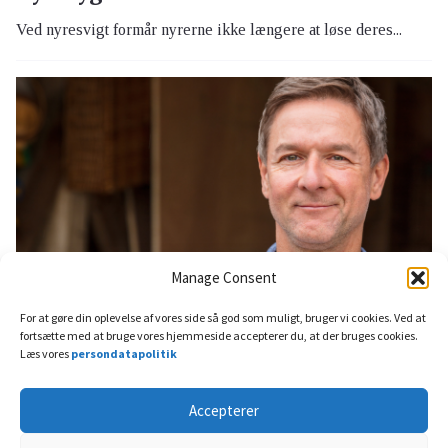
Ved nyresvigt formår nyrerne ikke længere at løse deres...
Manage Consent
For at gøre din oplevelse af vores side så god som muligt, bruger vi cookies. Ved at
fortsætte med at bruge vores hjemmeside accepterer du, at der bruges cookies.
5 april, 2022
Mandens helbred
Læs vores
persondatapolitik
Find ud af, om du har
prostatasymptomer – læs mere om,
Accepterer
hvordan du nemt får hjælp