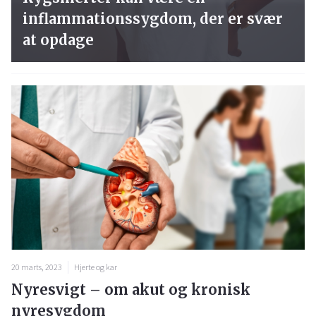
inflammationssygdom, der er svær
at opdage
20 marts, 2023
Hjerte og kar
Nyresvigt – om akut og kronisk
nyresygdom