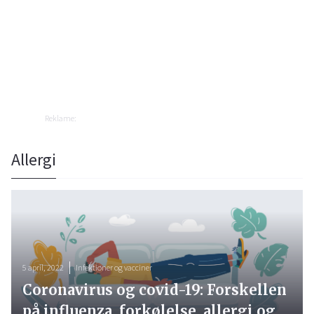
Reklame:
Allergi
5 april, 2022
Infektioner og vacciner
Coronavirus og covid-19: Forskellen
på influenza, forkølelse, allergi og