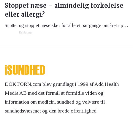
Stoppet næse – almindelig forkølelse
eller allergi?
Snottet og stoppet næse sker for alle et par gange om året i pollen- og forkølelsessæsonen. Men hvis dine symptomer ikke forsvinder, kan det blive aktuelt at søge læge for at finde ud af, om din stoppede næse kan skyldes en allergi.
Reklame:
DOKTORN.com blev grundlagt i 1999 af Add Health
Media AB med det formål at formidle viden og
information om medicin, sundhed og velvære til
sundhedsvæsenet og den brede offentlighed.