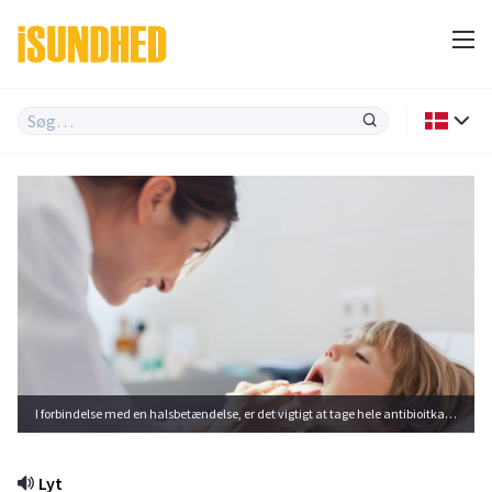
I forbindelse med en halsbetændelse, er det vigtigt at tage hele antibioitkakuren.
Lyt