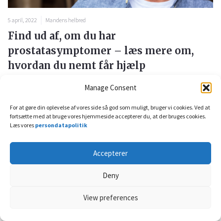
5 april, 2022
Mandens helbred
Find ud af, om du har
prostatasymptomer – læs mere om,
hvordan du nemt får hjælp
Aldersrelateret prostataforstørrelse opstår hos de fles...
Manage Consent
For at gøre din oplevelse af vores side så god som muligt, bruger vi cookies. Ved at
fortsætte med at bruge vores hjemmeside accepterer du, at der bruges cookies.
Læs vores
persondatapolitik
Accepterer
Deny
View preferences
5 april, 2022
Luftvejene og allergi