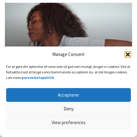
Manage Consent
5 april, 2022
Bevægelsesapparatet
For at gøre din oplevelse af vores side så god som muligt, bruger vi cookies. Ved at
Rygsmerter kan være en
fortsætte med at bruge vores hjemmeside accepterer du, at der bruges cookies.
Læs vores
persondatapolitik
inflammationssygdom, der er svær
at opdage
Accepterer
Deny
View preferences