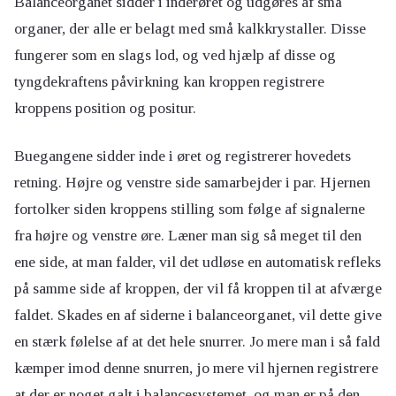
Balanceorganet sidder i inderøret og udgøres af små
organer, der alle er belagt med små kalkkrystaller. Disse
fungerer som en slags lod, og ved hjælp af disse og
tyngdekraftens påvirkning kan kroppen registrere
kroppens position og positur.
Buegangene sidder inde i øret og registrerer hovedets
retning. Højre og venstre side samarbejder i par. Hjernen
fortolker siden kroppens stilling som følge af signalerne
fra højre og venstre øre. Læner man sig så meget til den
ene side, at man falder, vil det udløse en automatisk refleks
på samme side af kroppen, der vil få kroppen til at afværge
faldet. Skades en af siderne i balanceorganet, vil dette give
en stærk følelse af at det hele snurrer. Jo mere man i så fald
kæmper imod denne snurren, jo mere vil hjernen registrere
at der er noget galt i balancesystemet, og man er på den