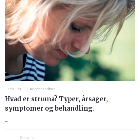
13 maj, 2016
Kvindens helbred
Hvad er struma? Typer, årsager,
symptomer og behandling.
...
Reklame: