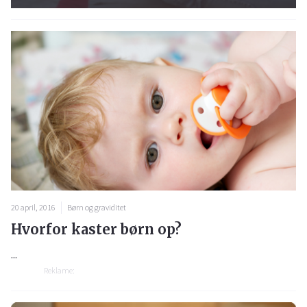
20 april, 2016
Børn og graviditet
Hvorfor kaster børn op?
...
Reklame: