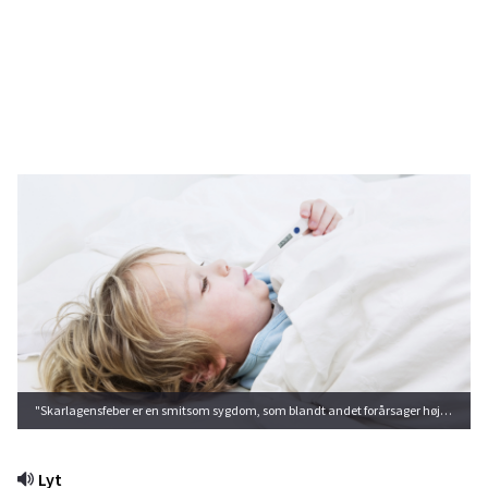
"Skarlagensfeber er en smitsom sygdom, som blandt andet forårsager høj feber."
Lyt