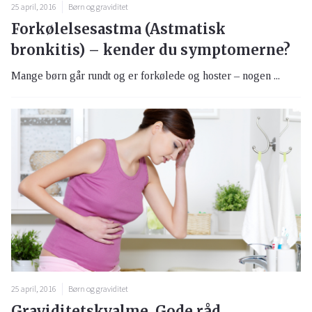
25 april, 2016
Børn og graviditet
Forkølelsesastma (Astmatisk
bronkitis) – kender du symptomerne?
Mange børn går rundt og er forkølede og hoster – nogen ...
25 april, 2016
Børn og graviditet
Graviditetskvalme. Gode råd.