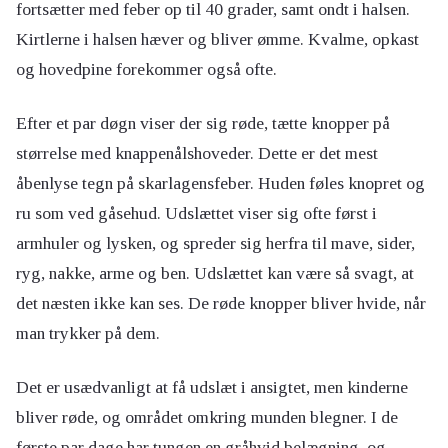
fortsætter med feber op til 40 grader, samt ondt i halsen.
Kirtlerne i halsen hæver og bliver ømme. Kvalme, opkast
og hovedpine forekommer også ofte.
Efter et par døgn viser der sig røde, tætte knopper på
størrelse med knappenålshoveder. Dette er det mest
åbenlyse tegn på skarlagensfeber. Huden føles knopret og
ru som ved gåsehud. Udslættet viser sig ofte først i
armhuler og lysken, og spreder sig herfra til mave, sider,
ryg, nakke, arme og ben. Udslættet kan være så svagt, at
det næsten ikke kan ses. De røde knopper bliver hvide, når
man trykker på dem.
Det er usædvanligt at få udslæt i ansigtet, men kinderne
bliver røde, og området omkring munden blegner. I de
første par dage har tungen en gråhvid belægning, og