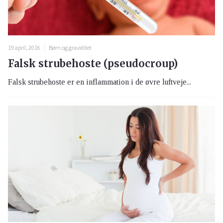
Falsk strubehoste (pseudocroup)
Falsk strubehoste er en inflammation i de øvre luftveje...
19 april, 2016
Børn og graviditet
Bækkenløsning. Forebyggelse
Under graviditeten bliver kroppens led – specielt bække...