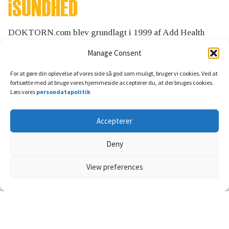
Manage Consent
For at gøre din oplevelse af vores side så god som muligt, bruger vi cookies. Ved at
fortsætte med at bruge vores hjemmeside accepterer du, at der bruges cookies.
Læs vores
persondatapolitik
20 marts, 2023
Hjerte og kar
Nyresvigt – om akut og kronisk
Accepterer
nyresygdom
Deny
Ved nyresvigt formår nyrerne ikke længere at løse deres...
View preferences
Reklame: