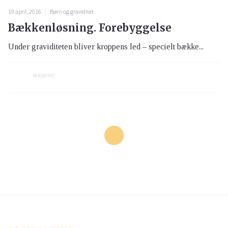
5 april, 2022
Bevægelsesapparatet
Rygsmerter kan være en
inflammationssygdom, der er svær
at opdage