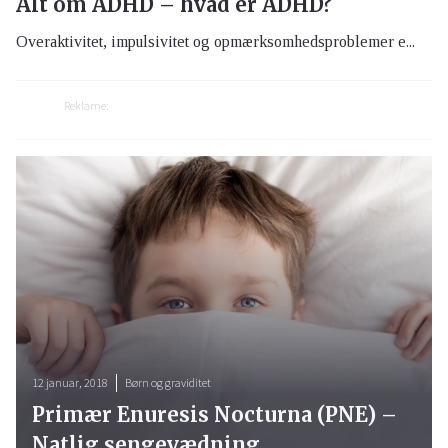
Alt om ADHD – hvad er ADHD?
Overaktivitet, impulsivitet og opmærksomhedsproblemer e...
Reklame:
12 januar, 2018
Børn og graviditet
Primær Enuresis Nocturna (PNE) –
Natlig sengevædning