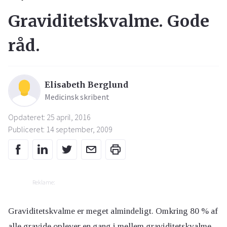
Graviditetskvalme. Gode
råd.
Elisabeth Berglund
Medicinsk skribent
Opdateret: 25 april, 2016
Publiceret: 14 september, 2009
Reklame:
Graviditetskvalme er meget almindeligt. Omkring 80 % af
alle gravide oplever en gang i mellem graviditetskvalme.