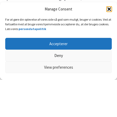
Manage Consent
For at gøre din oplevelse af vores side så god som muligt, bruger vi cookies. Ved at
fortsætte med at bruge vores hjemmeside accepterer du, at der bruges cookies.
Læs vores
persondatapolitik
Accepterer
Deny
View preferences
18 april, 2016
Hjernen og nerver
Døvhed (surditas) Høreprøver på
Reklame:
voksne og børn
Mennesker har mulighed for at opfange lyd på grund af d...