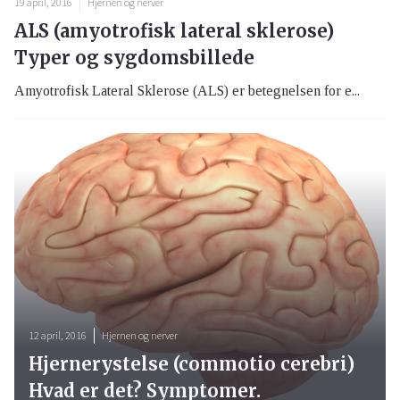
19 april, 2016
Hjernen og nerver
ALS (amyotrofisk lateral sklerose)
Typer og sygdomsbillede
Amyotrofisk Lateral Sklerose (ALS) er betegnelsen for e...
12 april, 2016
Hjernen og nerver
Hjernerystelse (commotio cerebri)
Hvad er det? Symptomer.