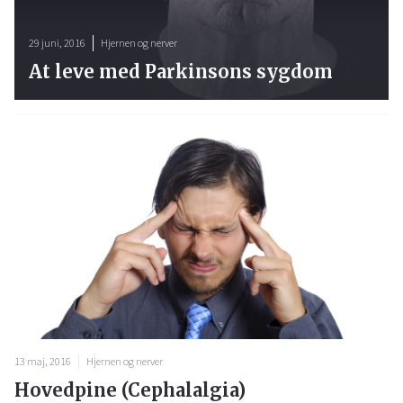
29 juni, 2016
Hjernen og nerver
At leve med Parkinsons sygdom
13 maj, 2016
Hjernen og nerver
Hovedpine (Cephalalgia)