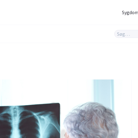
Sygdo
Hjernen og nerver
Infektioner og
vacciner
Hjerte og kar
Hud og hår
Rygeafvænning
Sex og samliv
Søvn & stress