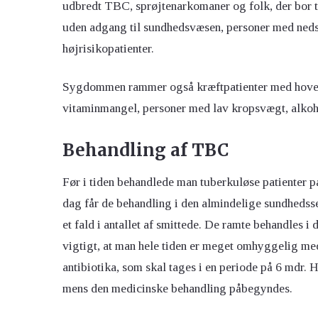
udbredt TBC, sprøjtenarkomaner og folk, der bor t
uden adgang til sundhedsvæsen, personer med neds
højrisikopatienter.
Sygdommen rammer også kræftpatienter med hoved- 
vitaminmangel, personer med lav kropsvægt, alkoh
Behandling af TBC
Før i tiden behandlede man tuberkuløse patienter p
dag får de behandling i den almindelige sundhedsse
et fald i antallet af smittede. De ramte behandles i
vigtigt, at man hele tiden er meget omhyggelig me
antibiotika, som skal tages i en periode på 6 mdr. 
mens den medicinske behandling påbegyndes.