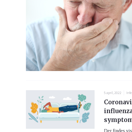
5 april, 2022
Infe
Coronavi
influenza
symptom
Der findes viss