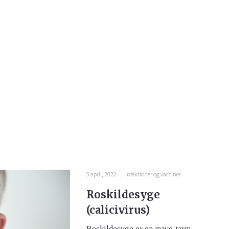
5 april, 2022
Infektioner og vacciner
Roskildesyge
(calicivirus)
Roskildesyge er en mave-tarm-