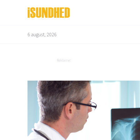
6 august, 2026
Bedre liv
Depression og angst
Bevægelsesapparatet
Diabetes
Reklame:
Børn og graviditet
Dyrenes helbred
Mad og vitaminer
Overvægt
Mandens helbred
Mave og tarm
Mund og tænder