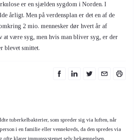
kulose er en sjælden sygdom i Norden. I
e årligt. Men på verdensplan er det en af de
omkring 2 mio. mennesker dør hvert år af
v at være syg, men hvis man bliver syg, er der
er blevet smittet.
te tuberkelbakterier, som spreder sig via luften, når
 person i en familie eller vennekreds, da den spredes via
og ofte klarer immunsystemet selv bekæmpelsen,