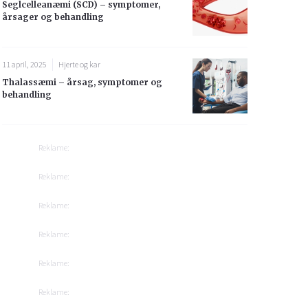
Seglcelleanæmi (SCD) – symptomer,
årsager og behandling
11 april, 2025
Hjerte og kar
Thalassæmi – årsag, symptomer og
behandling
Reklame:
Reklame:
Reklame:
Reklame:
Reklame:
Reklame: