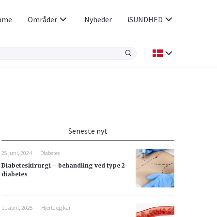
mme
Områder
Nyheder
iSUNDHED
Kræft
Luftvejene og allergi
Kvindens helbred
Seneste nyt
Øjne og ører
25 juni, 2024
Diabetes
Diabeteskirurgi – behandling ved type 2-
diabetes
11 april, 2025
Hjerte og kar