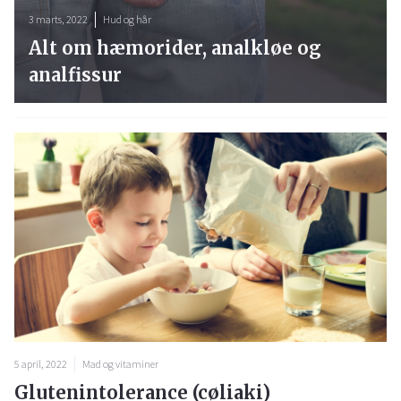
3 marts, 2022
Hud og hår
Alt om hæmorider, analkløe og
analfissur
5 april, 2022
Mad og vitaminer
Glutenintolerance (cøliaki)