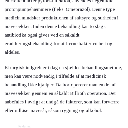
en Helicobacter pylori-infektion, anvendes lægemidlet
protonpumpehæmmere (f.eks. Omeprazol). Denne type
medicin mindsker produktionen af saltsyre og surheden i
mavesækken. Inden denne behandling kan to slags
antibiotika også gives ved en såkaldt
eradikeringsbehandling for at fjerne bakterien helt og
aldeles.
Kirurgisk indgreb er i dag en sjælden behandlingsmetode,
men kan være nødvendig i tilfælde af at medicinsk
behandling ikke hjælper. Da bortopererer man en del af
mavesækken gennem en såkaldt Billroth operation. Det
anbefales i øvrigt at undgå de faktorer, som kan forværre
eller udløse mavesår, såsom rygning og alkohol.
Reklame: