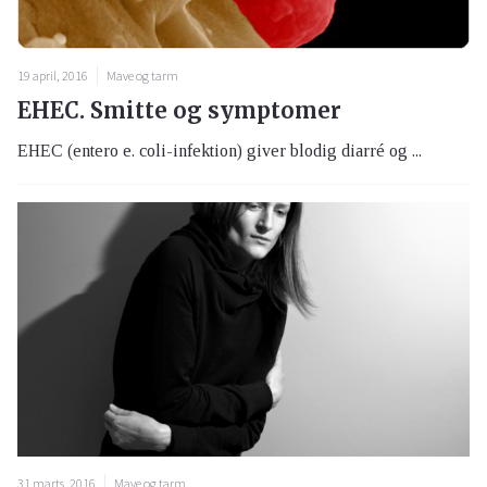
19 april, 2016
Mave og tarm
EHEC. Smitte og symptomer
EHEC (entero e. coli-infektion) giver blodig diarré og ...
31 marts, 2016
Mave og tarm