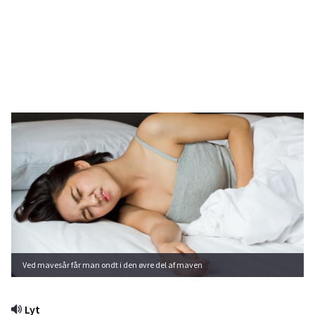
Ved mavesår får man ondt i den øvre del af maven
Lyt