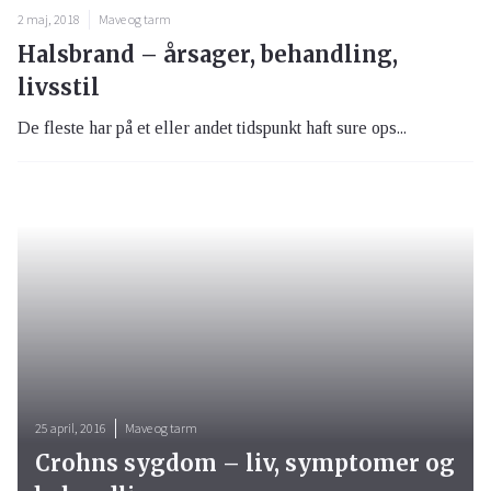
2 maj, 2018
Mave og tarm
Halsbrand – årsager, behandling,
livsstil
De fleste har på et eller andet tidspunkt haft sure ops...
25 april, 2016
Mave og tarm
Crohns sygdom – liv, symptomer og