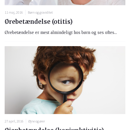
11 maj, 2016
Børn og graviditet
Ørebetændelse (otitis)
Ørebetændelse er mest almindeligt hos børn og ses oftes...
27 april, 2016
Øjne og ører