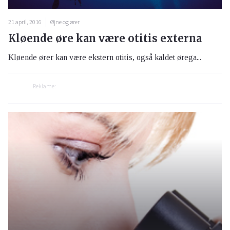
21 april, 2016
Øjne og ører
Kløende øre kan være otitis externa
Kløende ører kan være ekstern otitis, også kaldet ørega...
Reklame: