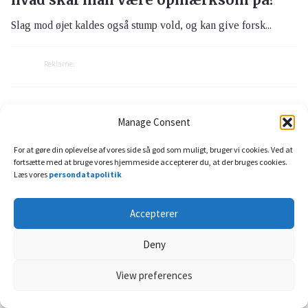
Slag mod øjet kaldes også stump vold, og kan give forsk...
Reklame:
Manage Consent
For at gøre din oplevelse af vores side så god som muligt, bruger vi cookies. Ved at
fortsætte med at bruge vores hjemmeside accepterer du, at der bruges cookies.
Læs vores
persondatapolitik
DOKTORN.com blev grundlagt i 1999 af Add Health
Accepterer
Media AB med det formål at formidle viden og
Deny
information om medicin, sundhed og velvære til
sundhedsvæsenet og den brede offentlighed.
View preferences