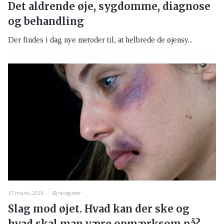
Det aldrende øje, sygdomme, diagnose
og behandling
Der findes i dag nye metoder til, at helbrede de øjensy...
17 marts, 2016
Øjne og ører
Slag mod øjet. Hvad kan der ske og
hvad skal man være opmærksom på?