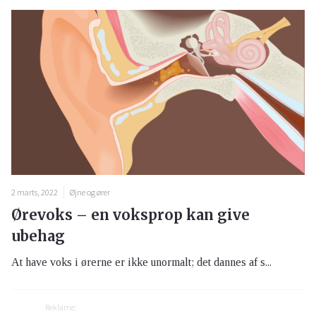
2 marts, 2022
Øjne og ører
Ørevoks – en voksprop kan give
ubehag
At have voks i ørerne er ikke unormalt; det dannes af s...
Reklame: