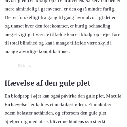
alvorlig end en blodprop i centralvenen. Så selv om den er
mere almindelig i grenvenen, er den også mindre farlig.
Det er forskelligt fra gang til gang hvor alvorligt det er,
og uanset hvor den forekommer, er hurtig behandling
meget vigtig. I værste tilfælde kan en blodprop i øjet føre
til total blindhed og kan i mange tilfælde være skyld i
mange alvorlige komplikationer.
Reklame:
Hævelse af den gule plet
En blodprop i øjet kan også påvirke den gule plet, Macula.
En hævelse her kaldes et makulært ødem. Et makulært
ødem belaster nethinden, og eftersom den gule plet
hjælper dig med at se, bliver nethindens syn stærkt