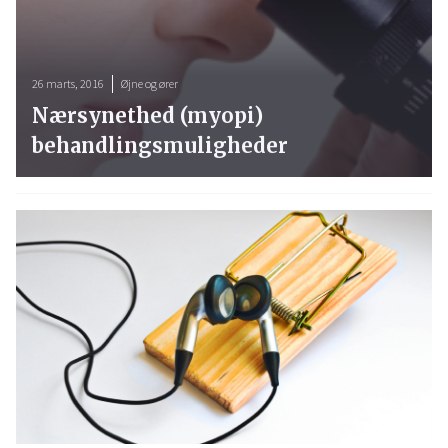
26 marts, 2016
Øjne og ører
Nærsynethed (myopi)
behandlingsmuligheder