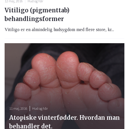
12 maj, 2016
Hud og hår
Vitiligo (pigmenttab)
behandlingsformer
Vitiligo er en almindelig hudsygdom med flere store, kr...
11 maj, 2016
Hud og hår
Atopiske vinterfødder. Hvordan man
behandler det.