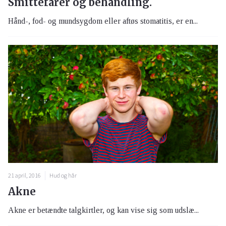
Smittefarer og behandling.
Hånd-, fod- og mundsygdom eller aftøs stomatitis, er en...
21 april, 2016
Hud og hår
Akne
Akne er betændte talgkirtler, og kan vise sig som udslæ...