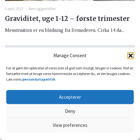
5 april, 2022
Børn og graviditet
Graviditet, uge 1-12 – første trimester
Menstruation er en blødning fra livmoderen. Cirka 14 da...
Manage Consent
For at gøre din oplevelse af vores side så god som muligt, bruger vi cookies. Ved at
fortsætte med at bruge vores hjemmeside accepterer du, at der bruges cookies.
Læs vores
persondatapolitik
Accepterer
Deny
View preferences
5 april, 2022
Infektioner og vacciner
Coronavirus og covid-19: Forskellen på