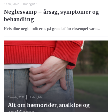
5 april, 2022
Hud og hår
Neglesvamp – årsag, symptomer og
behandling
Hvis dine negle inficeres på grund af for eksempel varm...
3 marts, 2022
Hud og hår
Alt om hæmorider, analkløe og