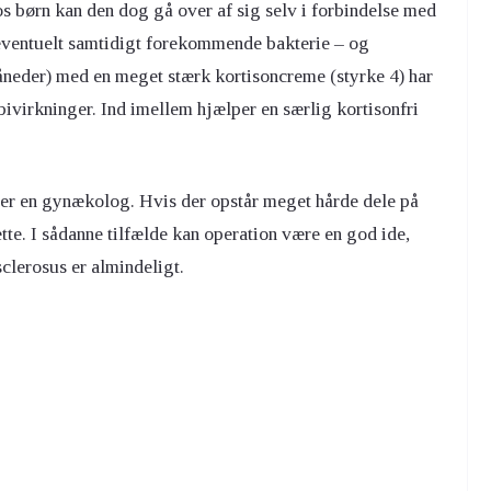
s børn kan den dog gå over af sig selv i forbindelse med
eventuelt samtidigt forekommende bakterie – og
neder) med en meget stærk kortisoncreme (styrke 4) har
bivirkninger. Ind imellem hjælper en særlig kortisonfri
ller en gynækolog. Hvis der opstår meget hårde dele på
ette. I sådanne tilfælde kan operation være en god ide,
sclerosus er almindeligt.