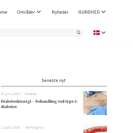
mme
Områder
Nyheder
iSUNDHED
Kræft
Luftvejene og allergi
Kvindens helbred
Seneste nyt
Øjne og ører
25 juni, 2024
Diabetes
Diabeteskirurgi – behandling ved type 2-
diabetes
11 april, 2025
Hjerte og kar