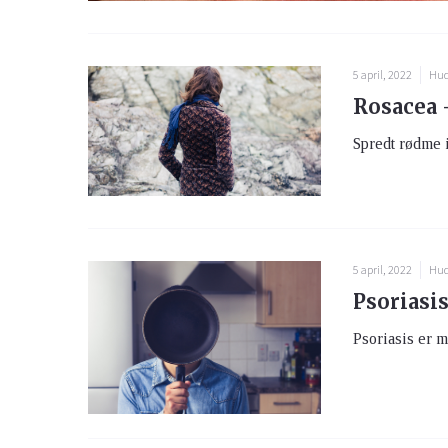
5 april, 2022
Hud
Rosacea 
Spredt rødme i
5 april, 2022
Hud
Psoriasi
Psoriasis er m