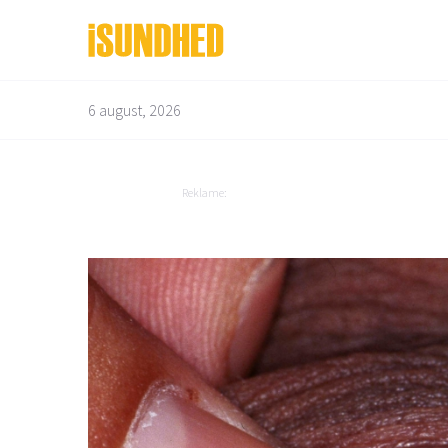
6 august, 2026
Bedre liv
Depression og angst
Bevægelsesapparatet
Diabetes
Reklame:
Børn og graviditet
Dyrenes helbred
Mad og vitaminer
Overvægt
Mandens helbred
Mave og tarm
Mund og tænder