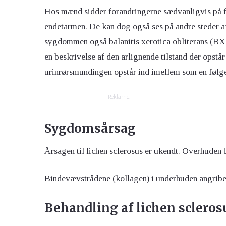
Hos mænd sidder forandringerne sædvanligvis på fo
endetarmen. De kan dog også ses på andre steder af
sygdommen også balanitis xerotica obliterans (BXO)
en beskrivelse af den arlignende tilstand der opstå
urinrørsmundingen opstår ind imellem som en følge
Reklame:
Sygdomsårsag
Årsagen til lichen sclerosus er ukendt. Overhuden b
Bindevævstrådene (kollagen) i underhuden angribes
Behandling af lichen scleros