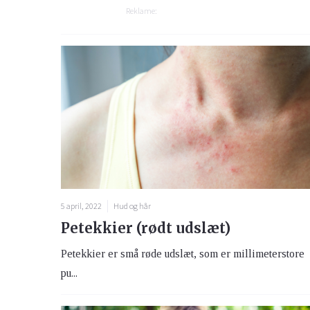
Reklame:
5 april, 2022
Hud og hår
Petekkier (rødt udslæt)
Petekkier er små røde udslæt, som er millimeterstore
pu...