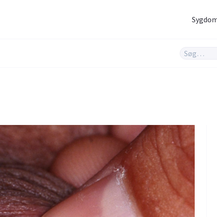
Sygdo
Hjernen og nerver
Infektioner og
vacciner
Hjerte og kar
Hud og hår
Rygeafvænning
Sex og samliv
Søvn & stress