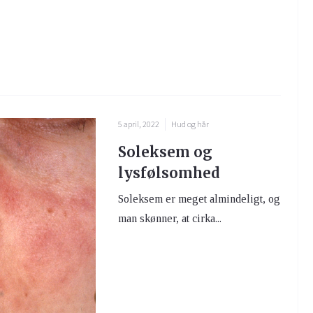
5 april, 2022
Hud og hår
Soleksem og
lysfølsomhed
Soleksem er meget almindeligt, og
man skønner, at cirka...