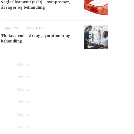
Seglcelleanæmi (SCD) – symptomer,
årsager og behandling
11 april, 2025
Hjerte og kar
Thalassæmi – årsag, symptomer og
behandling
Reklame:
Reklame:
Reklame:
Reklame:
Reklame:
Reklame: