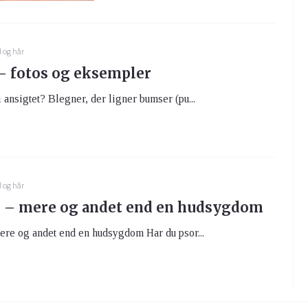
 og hår
– fotos og eksempler
 ansigtet? Blegner, der ligner bumser (pu...
 og hår
s – mere og andet end en hudsygdom
ere og andet end en hudsygdom Har du psor...