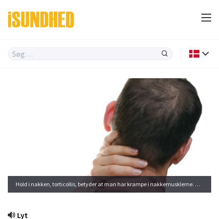
Hold i nakken, torticollis, betyder at man har krampe i nakkemusklerne. Det kan komme meget pludseligt.
Lyt