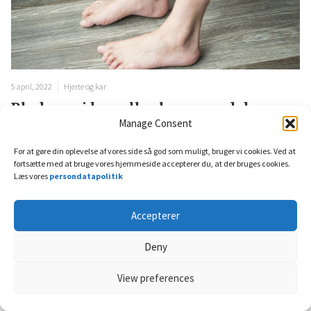
5 april, 2022
Hjerte og kar
Blodprop i ben eller lunger – dyb
Manage Consent
venetrombose eller lungeemboli
For at gøre din oplevelse af vores side så god som muligt, bruger vi cookies. Ved at
Venøs tromboembolisme (VTE) er hvert år skyld i mere en...
fortsætte med at bruge vores hjemmeside accepterer du, at der bruges cookies.
Læs vores
persondatapolitik
Accepterer
Deny
View preferences