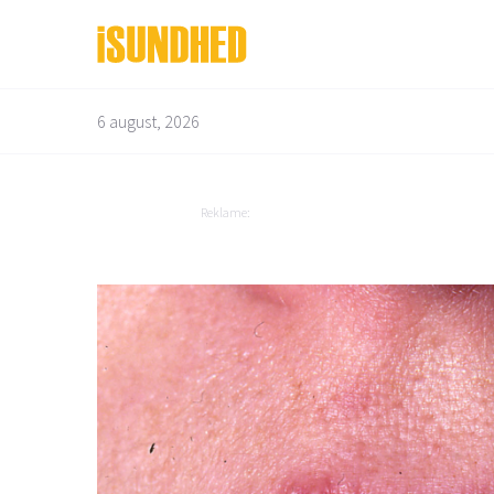
6 august, 2026
Bedre liv
Depression og angst
Bevægelsesapparatet
Diabetes
Reklame:
Børn og graviditet
Dyrenes helbred
Mad og vitaminer
Overvægt
Mandens helbred
Mave og tarm
Mund og tænder