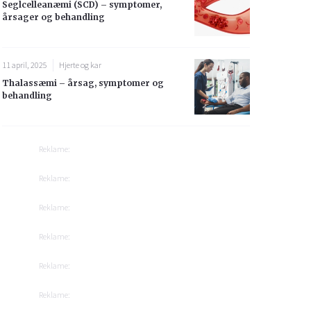
Seglcelleanæmi (SCD) – symptomer,
årsager og behandling
11 april, 2025
Hjerte og kar
Thalassæmi – årsag, symptomer og
behandling
Reklame:
Reklame:
Reklame:
Reklame:
Reklame:
Reklame: