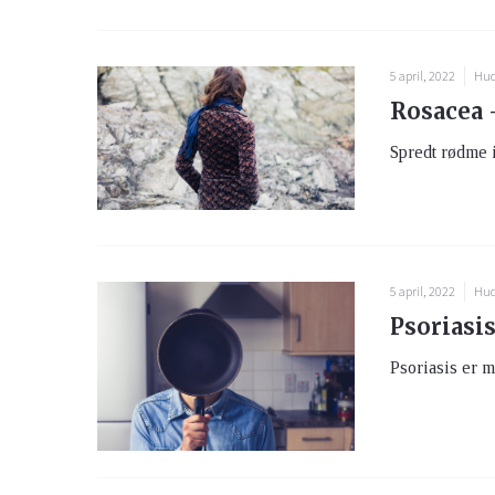
5 april, 2022
Hud
Rosacea 
Spredt rødme i
5 april, 2022
Hud
Psoriasi
Psoriasis er m