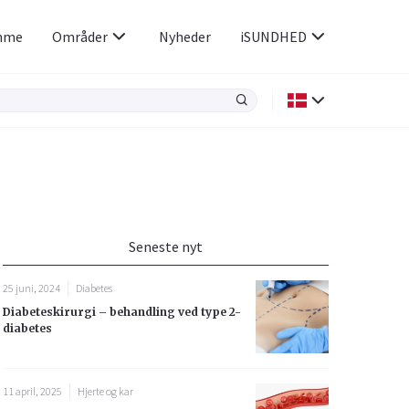
mme
Områder
Nyheder
iSUNDHED
Kræft
Luftvejene og allergi
Kvindens helbred
Seneste nyt
Øjne og ører
25 juni, 2024
Diabetes
Diabeteskirurgi – behandling ved type 2-
diabetes
11 april, 2025
Hjerte og kar