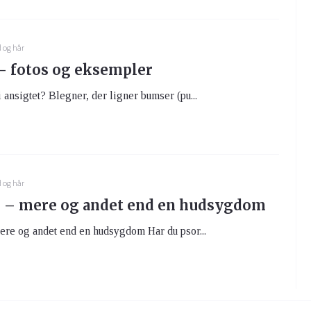
 og hår
– fotos og eksempler
 ansigtet? Blegner, der ligner bumser (pu...
 og hår
s – mere og andet end en hudsygdom
ere og andet end en hudsygdom Har du psor...