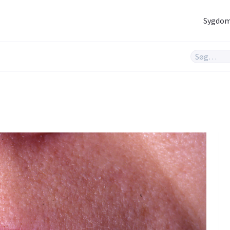
Sygdo
Hjernen og nerver
Infektioner og
vacciner
Hjerte og kar
Hud og hår
Rygeafvænning
Sex og samliv
Søvn & stress