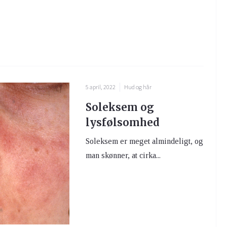
5 april, 2022
Hud og hår
Soleksem og
lysfølsomhed
Soleksem er meget almindeligt, og
man skønner, at cirka...