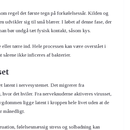
m regel det første tegn på forkølelsessår. Kilden og
 udvikler sig til små blærer. I løbet af denne fase, der
 man bør undgå tæt fysisk kontakt, såsom kys.
 eller tørre ind. Hele processen kan være overstået i
at sårene ikke inficeres af bakterier.
set
t latent i nervesystemet. Det migrerer fra
, hvor det hviler. Fra nerveknuderne aktiveres virusset,
gdommen ligge latent i kroppen hele livet uden at de
år månedligt.
uation, følelsesmæssig stress og solbadning kan