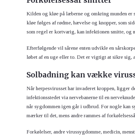
Forkølelsessår smitter
Kilden og kløe på læberne og omkring munden er so
kløe følges af rødme, hævelse og knopper, som siden
som regel er kortvarig, kan infektionen smitte, og
Efterfølgende vil sårene enten udvikle en sårskorpe
løbet af en uge eller to. Det er vigtigt at sikre sig, 
Solbadning kan vække virus
Når herpesvirusset har invaderet kroppen, ligger de
infektionsstedet via nervebanerne til en nerveknude
når sygdommen igen går i udbrud. For nogle kan sy
mærker til det, mens andre rammes af forkølelsess
Forkølelser, andre virussygdomme, medicin, menstr