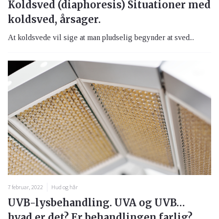
Koldsved (diaphoresis) Situationer med
koldsved, årsager.
At koldsvede vil sige at man pludselig begynder at sved...
7 februar, 2022
Hud og hår
UVB-lysbehandling. UVA og UVB…
hvad er det? Er behandlingen farlig?