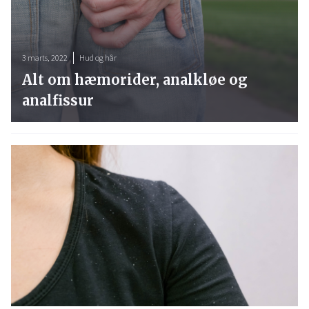
3 marts, 2022
Hud og hår
Alt om hæmorider, analkløe og
analfissur