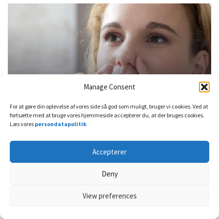
Manage Consent
For at gøre din oplevelse af vores side så god som muligt, bruger vi cookies. Ved at
5 april, 2022
Luftvejene og allergi
fortsætte med at bruge vores hjemmeside accepterer du, at der bruges cookies.
Læs vores
persondatapolitik
Stoppet næse – almindelig
forkølelse eller allergi?
Accepterer
Deny
View preferences