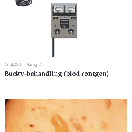
2 maj, 2016
Hud og hår
Bucky-behandling (blød røntgen)
...