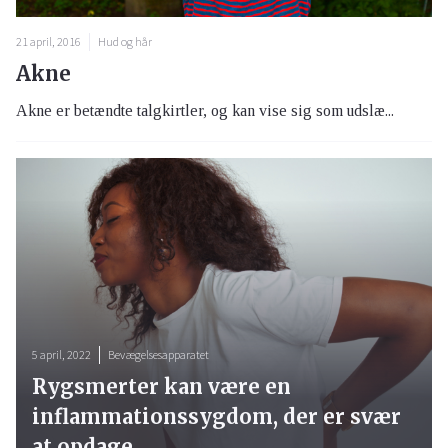
21 april, 2016
Hud og hår
Akne
Akne er betændte talgkirtler, og kan vise sig som udslæ...
5 april, 2022
Bevægelsesapparatet
Rygsmerter kan være en
inflammationssygdom, der er svær
at opdage