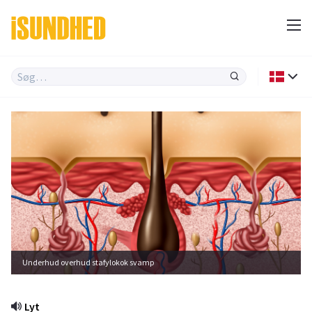
Underhud overhud stafylokok svamp
Lyt