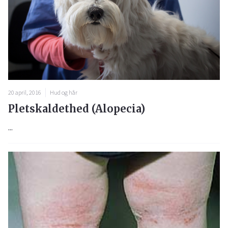
20 april, 2016
Hud og hår
Pletskaldethed (Alopecia)
...