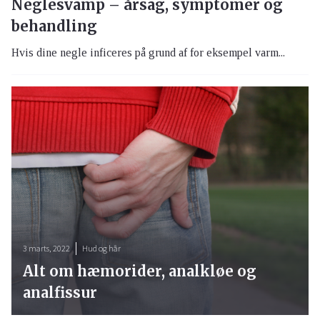
Neglesvamp – årsag, symptomer og
behandling
Hvis dine negle inficeres på grund af for eksempel varm...
3 marts, 2022
Hud og hår
Alt om hæmorider, analkløe og
analfissur