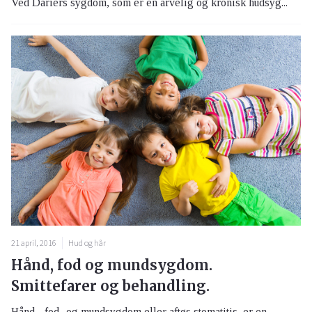
Ved Dariers sygdom, som er en arvelig og kronisk hudsyg...
21 april, 2016
Hud og hår
Hånd, fod og mundsygdom.
Smittefarer og behandling.
Hånd-, fod- og mundsygdom eller aftøs stomatitis, er en...