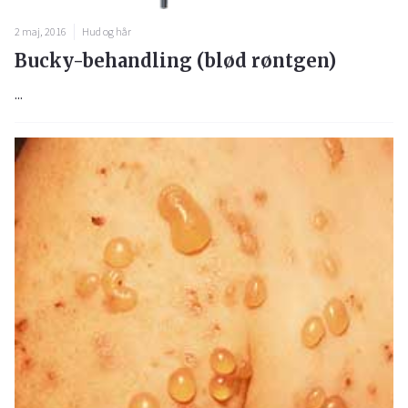
2 maj, 2016
Hud og hår
Bucky-behandling (blød røntgen)
...