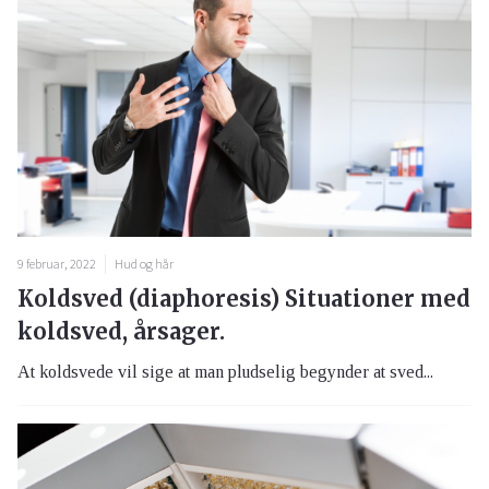
9 februar, 2022
Hud og hår
Koldsved (diaphoresis) Situationer med
koldsved, årsager.
At koldsvede vil sige at man pludselig begynder at sved...