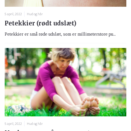
5 april, 2022
Hud og hår
Petekkier (rødt udslæt)
Petekkier er små røde udslæt, som er millimeterstore pu...
5 april, 2022
Hud og hår