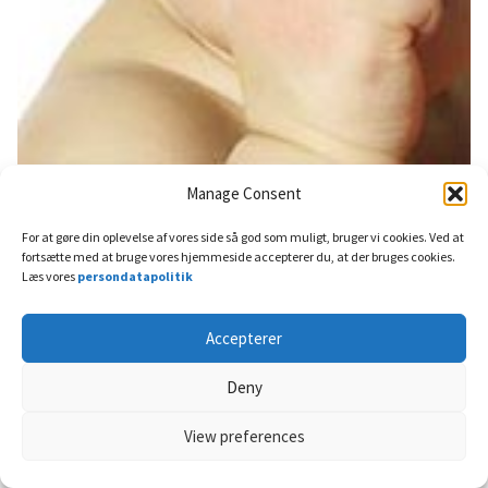
Manage Consent
19 april, 2016
Hud og hår
Børneeksem. Behandling og
For at gøre din oplevelse af vores side så god som muligt, bruger vi cookies. Ved at
kortisonbehandling
fortsætte med at bruge vores hjemmeside accepterer du, at der bruges cookies.
Læs vores
persondatapolitik
Børneeksem er almindeligt forekommende hos børn og unge...
Accepterer
Deny
View preferences