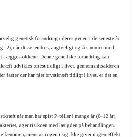
rvelig genetisk forandring i deres gener. I de seneste år
g -2), når disse ændres, angiveligt også sammen med
ft i æggestokkene. Denne genetiske forandring kan
kræft udvikles oftest tidligt i livet, gennemsnitsalderen
 faster der har fået brystkræft tidligt i livet, er det en
rystkræft når man har spist P-piller i mange år (8-12 år),
akteriet, øger risikoen med længden på behandlingen.
te fænomen, mens østrogen i sig ikke giver nogen effekt