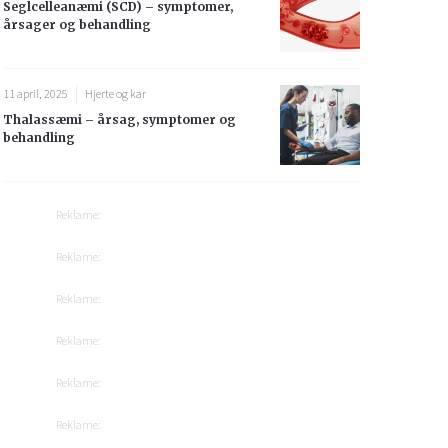
Seglcelleanæmi (SCD) – symptomer,
årsager og behandling
11 april, 2025
Hjerte og kar
Thalassæmi – årsag, symptomer og
behandling
Reklame:
Reklame:
Reklame:
Reklame:
Reklame:
Reklame: