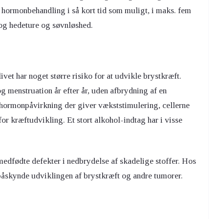
e hormonbehandling i så kort tid som muligt, i maks. fem
og hedeture og søvnløshed.
livet har noget større risiko for at udvikle brystkræft.
 menstruation år efter år, uden afbrydning af en
t hormonpåvirkning der giver vækststimulering, cellerne
r kræftudvikling. Et stort alkohol-indtag har i visse
medfødte defekter i nedbrydelse af skadelige stoffer. Hos
 påskynde udviklingen af brystkræft og andre tumorer.