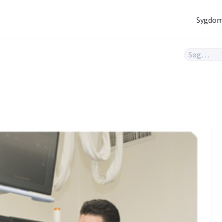
Sygdo
Hjernen og nerver
Infektioner og
vacciner
Hjerte og kar
Hud og hår
Rygeafvænning
Sex og samliv
Søvn & stress