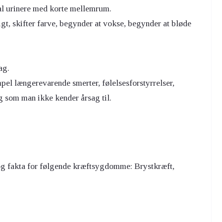
kal urinere med korte mellemrum.
, skifter farve, begynder at vokse, begynder at bløde
ag.
el længerevarende smerter, følelsesforstyrrelser,
g som man ikke kender årsag til.
g fakta for følgende kræftsygdomme: Brystkræft,