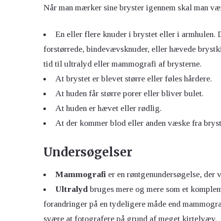
Når man mærker sine bryster igennem skal man v
En eller flere knuder i brystet eller i armhulen.
forstørrede, bindevævsknuder, eller hævede brystkirt
tid til ultralyd eller mammografi af brysterne.
At brystet er blevet større eller føles hårdere.
At huden får større porer eller bliver bulet.
At huden er hævet eller rødlig.
At der kommer blod eller anden væske fra bryst
Undersøgelser
Mammografi
er en røntgenundersøgelse, der vi
Ultralyd
bruges mere og mere som et kompleme
forandringer på en tydeligere måde end mammografi
svære at fotografere på grund af meget kirtelvæv.