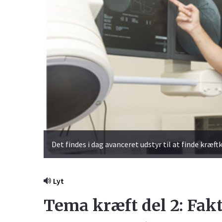
Det findes i dag avanceret udstyr til at finde kræft
Lyt
Tema kræft del 2: Fak