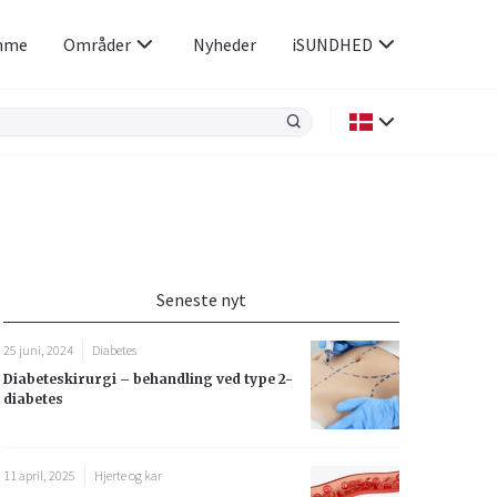
mme
Områder
Nyheder
iSUNDHED
Kræft
Luftvejene og allergi
Kvindens helbred
Seneste nyt
Øjne og ører
25 juni, 2024
Diabetes
Diabeteskirurgi – behandling ved type 2-
diabetes
11 april, 2025
Hjerte og kar