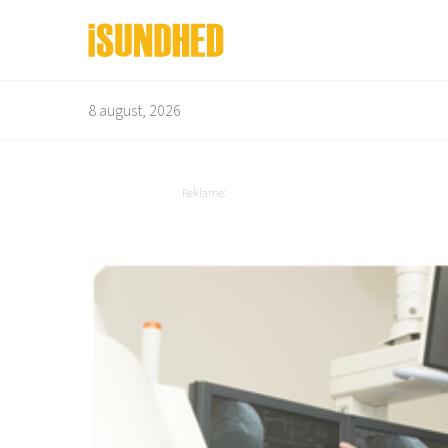
8 august, 2026
Bedre liv
Depression og angst
Bevægelsesapparatet
Diabetes
Reklame:
Børn og graviditet
Dyrenes helbred
Mad og vitaminer
Overvægt
Mandens helbred
Mave og tarm
Mund og tænder