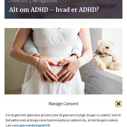
2 marts, 2022
Børn og graviditet
Alt om ADHD – hvad er ADHD?
5 april, 2022
Børn og graviditet
Manage Consent
Graviditet, uge 1-12 – første trimester
For at gøre din oplevelse af vores side så god som muligt, bruger vi cookies. Ved at
fortsætte med at bruge vores hjemmeside accepterer du, at der bruges cookies.
Menstruation er en blødning fra livmoderen. Cirka 14 dage efter menstruationen får man normalt ægløsning, og så er det muligt at blive gravid. Der skal være et modent æg i æggelederen samt sædceller, for at en befrugtning kan finde sted. Sommetider kommer der alligevel ingen graviditet, og det kan skyldes forskellige ting. Man kan få hjælp, hvis man er ramt af ufrivillig barnløshed. Graviditeten inddeles som regel i tre dele – de såkaldte trimestre. Det første trimester varer til og med uge 14; det andet trimester til mellem uge 15 og 28, og det tredje trimester varer fra uge 29 til fødslen.
Læs vores
persondatapolitik