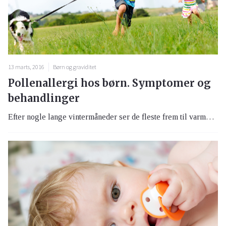
13 marts, 2016
Børn og graviditet
Pollenallergi hos børn. Symptomer og
behandlinger
Efter nogle lange vintermåneder ser de fleste frem til varme og lyse dage. For en del børn er forårsdagene desværre ikke så behagelige. Ca. hvert tredje barn har pollenallergi med kløende, løbende øjne, nys og åndedrætsbesvær til følge.