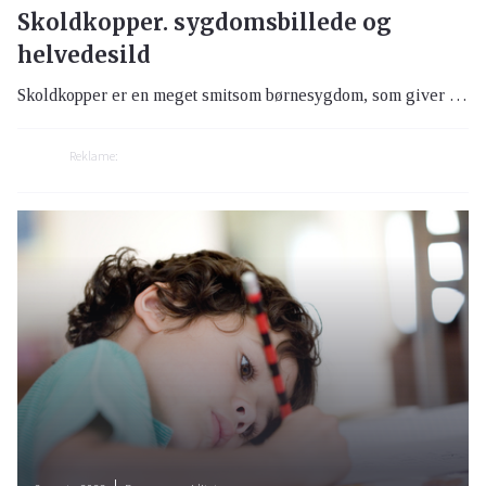
Skoldkopper. sygdomsbillede og
helvedesild
Skoldkopper er en meget smitsom børnesygdom, som giver blærer, kløe og feber, og kan desværre også give grimme ar. Alligevel anses det for en af de sygdomme, som børnene skal have. I dag findes der en vaccine mod det, som kan gives til børn fra 9-måneders alderen.
Reklame: