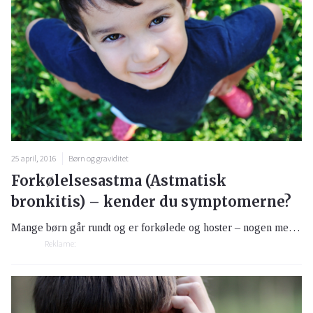
25 april, 2016
Børn og graviditet
Forkølelsesastma (Astmatisk
bronkitis) – kender du symptomerne?
Mange børn går rundt og er forkølede og hoster – nogen mere end andre. Dette kan være et tegn på at barnet måske har astma.
Reklame: