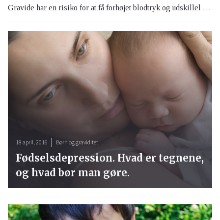
Gravide har en risiko for at få forhøjet blodtryk og udskillel af æggehvidestof i urinen. Denne tilstand kaldes svangerskabsforgiftning (præeklampsi). Det eer sjældent at gravide kvinder får svangerskabsforgiftning. Symptomerne kommer oftest sidst i graviditeten.
18 april, 2016
Børn og graviditet
Fødselsdepression. Hvad er tegnene,
og hvad bør man gøre.