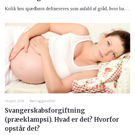
Kolik hos spædbørn definereres som anfald af gråd, hvor barnet græder utrøsteligt og voldsomt i flere timer i træk hver dag i flere uger. Omkring hvert 6. barn får lidelsen i de første levemåneder, oftest når barnet er omkring 6-8 uger.
14 april, 2016
Børn og graviditet
Svangerskabsforgiftning
(præeklampsi). Hvad er det? Hvorfor
opstår det?