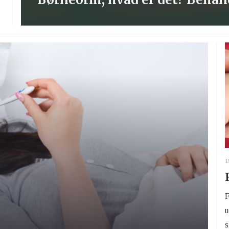
1
F
u
s