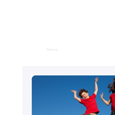
Bevægelsesapparatet
Diabetes
Børn og graviditet
Dyrenes helbred
Mad og vitaminer
Overvægt
Reklame:
Mandens helbred
Mave og tarm
Mund og tænder