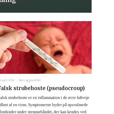
9 april, 2016
Børn og graviditet
Falsk strubehoste (pseudocroup)
alsk strubehoste er en inflammation i de øvre luftveje
dløst af en virus. Symptomerne byder på opsvulmede
limhinder under stemmebåndet, der kan kendes ved