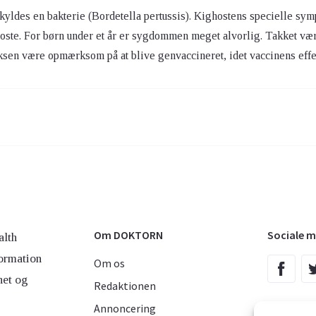
yldes en bakterie (Bordetella pertussis). Kighostens specielle sympto
ste. For børn under et år er sygdommen meget alvorlig. Takket være
sen være opmærksom på at blive genvaccineret, idet vaccinens effe
Om DOKTORN
Sociale m
lth
ormation
Om os
net og
Redaktionen
Annoncering