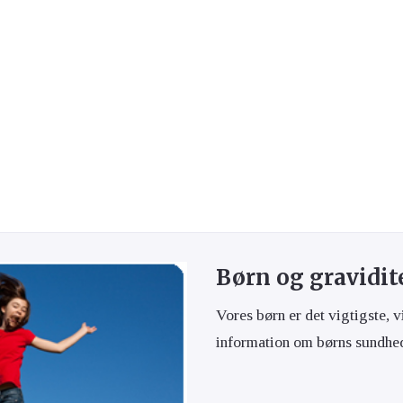
vacciner
Hjerte og kar
Hud og hår
Rygeafvænning
Sex og samliv
Søvn & stress
Børn og gravidit
Vores børn er det vigtigste, v
information om børns sundhe