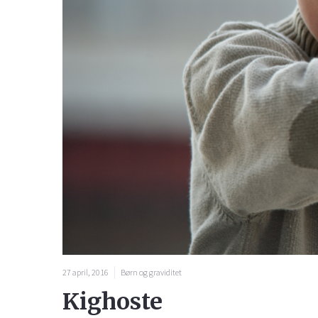
27 april, 2016
Børn og graviditet
Kighoste