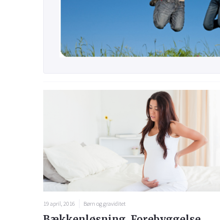
19 april, 2016
Børn og graviditet
Bækkenløsning. Forebyggelse