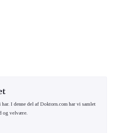
Kvindens helbred
Øjne og ører
et
i har. I denne del af Doktorn.com har vi samlet
d og velvære.