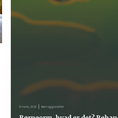
8 marts, 2016
Børn og graviditet
Børneorm, hvad er det? Behan