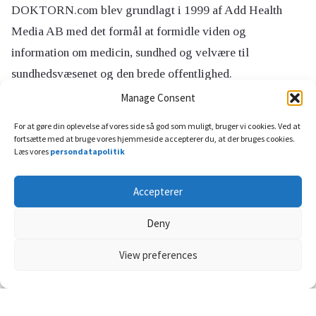
DOKTORN.com blev grundlagt i 1999 af Add Health
Media AB med det formål at formidle viden og
information om medicin, sundhed og velvære til
sundhedsvæsenet og den brede offentlighed.
Manage Consent
For at gøre din oplevelse af vores side så god som muligt, bruger vi cookies. Ved at
Om DOKTORN
fortsætte med at bruge vores hjemmeside accepterer du, at der bruges cookies.
Læs vores
persondatapolitik
Om os
Redaktionen
Accepterer
Annoncering
Deny
Persondatapolitik
View preferences
Sociale medier