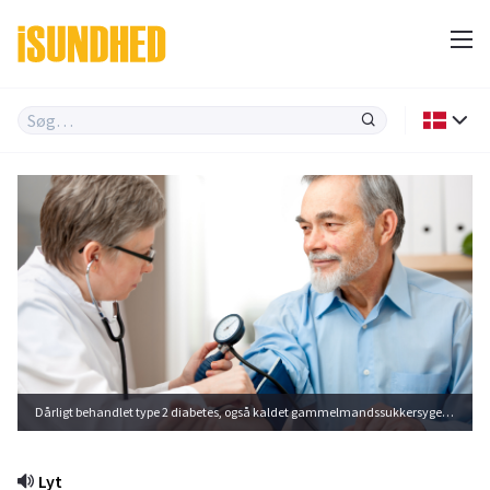
Dårligt behandlet type 2 diabetes, også kaldet gammelmandssukkersyge og aldersdiabetes, kan lede til forhøjet blodtryk og kolesterolniveau.
Lyt