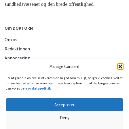
sundhedsvæsenet og den brede offentlighed.
Om DOKTORN
Om os
Redaktionen
Annoncering
Manage Consent
Persondatapolitik
For at gøre din oplevelse af vores side så god som muligt, bruger vi cookies. Ved at
fortsætte med at bruge vores hjemmeside accepterer du, at der bruges cookies.
Sociale medier
Læs vores
persondatapolitik
Accepterer
Deny
Til toppen