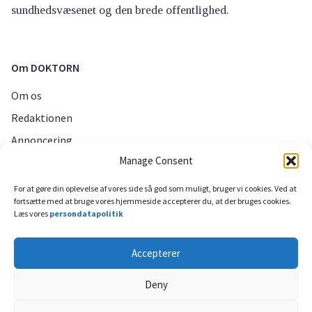
sundhedsvæsenet og den brede offentlighed.
Om DOKTORN
Om os
Redaktionen
Annoncering
Manage Consent
Persondatapolitik
For at gøre din oplevelse af vores side så god som muligt, bruger vi cookies. Ved at
fortsætte med at bruge vores hjemmeside accepterer du, at der bruges cookies.
Sociale medier
Læs vores
persondatapolitik
Accepterer
Deny
Til toppen