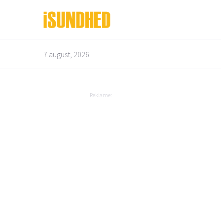
7 august, 2026
Bedre liv
Depression og angst
Bevægelsesapparatet
Diabetes
Reklame:
Børn og graviditet
Dyrenes helbred
Mad og vitaminer
Overvægt
Mandens helbred
Mave og tarm
Mund og tænder