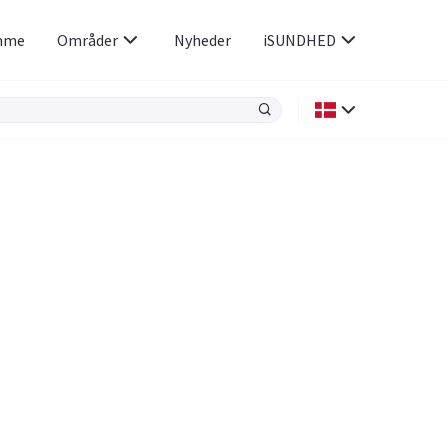
mme
Områder
Nyheder
iSUNDHED
Kræft
Luftvejene og allergi
Kvindens helbred
Øjne og ører