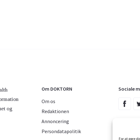
Om DOKTORN
Sociale m
lth
ormation
Om os
net og
Redaktionen
Annoncering
Persondatapolitik
For at gøre d