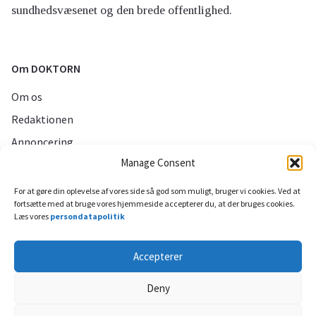
sundhedsvæsenet og den brede offentlighed.
Om DOKTORN
Om os
Redaktionen
Annoncering
Manage Consent
Persondatapolitik
For at gøre din oplevelse af vores side så god som muligt, bruger vi cookies. Ved at
fortsætte med at bruge vores hjemmeside accepterer du, at der bruges cookies.
Sociale medier
Læs vores
persondatapolitik
Accepterer
Deny
Til toppen