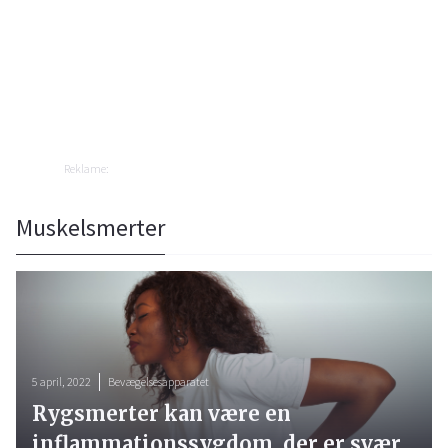
Reklame:
Muskelsmerter
5 april, 2022
Bevægelsesapparatet
Rygsmerter kan være en
inflammationssygdom, der er svær