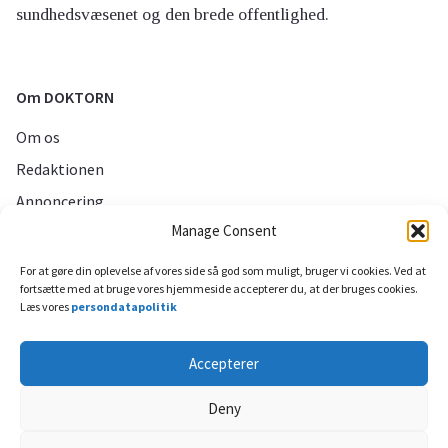
sundhedsvæsenet og den brede offentlighed.
Om DOKTORN
Om os
Redaktionen
Annoncering
Manage Consent
Persondatapolitik
For at gøre din oplevelse af vores side så god som muligt, bruger vi cookies. Ved at
fortsætte med at bruge vores hjemmeside accepterer du, at der bruges cookies.
Sociale medier
Læs vores
persondatapolitik
Accepterer
Deny
Til toppen