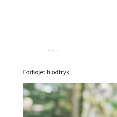
Bevægelsesapparatet
Diabetes
Børn og graviditet
Dyrenes helbred
Mad og vitaminer
Overvægt
Reklame:
Mandens helbred
Mave og tarm
Mund og tænder
Forhøjet blodtryk