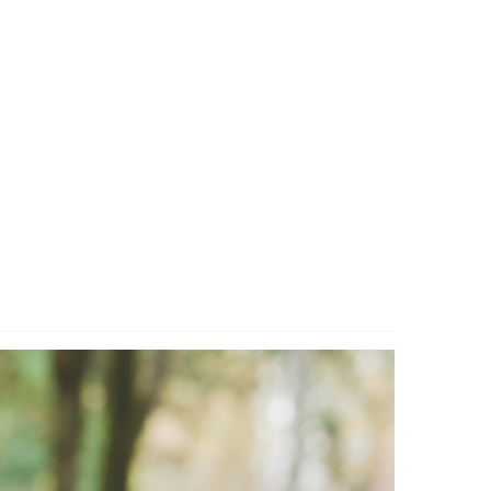
Kvindens helbred
Øjne og ører