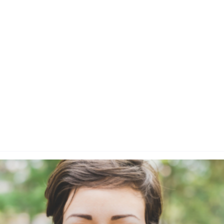
vacciner
Hjerte og kar
Hud og hår
Rygeafvænning
Sex og samliv
Søvn & stress