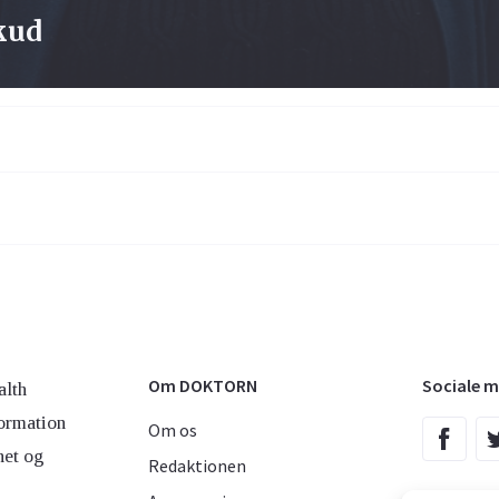
skud
Om DOKTORN
Sociale m
lth
ormation
Om os
net og
Redaktionen