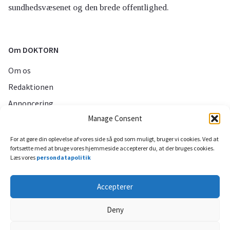
sundhedsvæsenet og den brede offentlighed.
Om DOKTORN
Om os
Redaktionen
Annoncering
Manage Consent
Persondatapolitik
For at gøre din oplevelse af vores side så god som muligt, bruger vi cookies. Ved at
fortsætte med at bruge vores hjemmeside accepterer du, at der bruges cookies.
Sociale medier
Læs vores
persondatapolitik
Accepterer
Deny
Til toppen